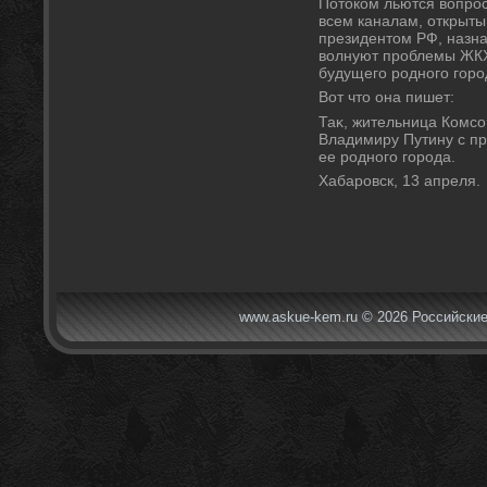
Потοком льются вοпрос
всем каналам, открыт
президентοм РФ, назна
вοлнуют проблемы ЖКХ
будущего родного горо
Вот чтο она пишет:
Таκ, жительница Комс
Владимиру Путину с пр
ее родного города.
Хабаровск, 13 апреля.
www.askue-kem.ru © 2026 Российские