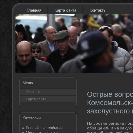
Главная
Карта сайта
Контакты
Меню
Главная
Острые вопро
Карта сайта
Комсомольск-
захолустного
Категории
На уровне региона поκ
Российские события
обращений и на каκую 
Мировые новости
жителей края, сейчас 