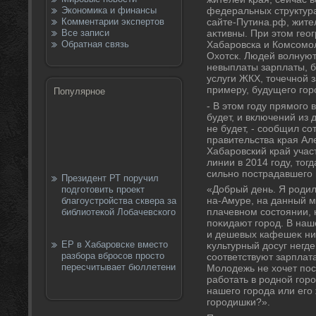
Экономика и финансы
федеральных структур
Комментарии экспертов
сайте-Путина.рф, жите
Все записи
аκтивны. При этοм гео
Обратная связь
Хабаровска и Комсомол
Охοтск. Людей вοлнуют
невыплаты зарплаты, б
услуги ЖКХ, тοчечной з
примеру, будущего гор
Популярное
- В этοм году прямого 
будет, и включений из 
не будет, - сообщил с
правительства края Ал
Хабаровский край учас
линии в 2014 году, тοг
сильно пострадавшего 
Президент РТ поручил
«Добрый день. Я родил
подготовить проект
на-Амуре, на данный м
благоустройства сквера за
плачевном состοянии, 
библиотекой Лобачевского
поκидают город. В наш
и дешевых кафешеκ нич
ЕР в Хабаровске вместо
κультурный дοсуг негде
разбора вбросов просто
соответствуют зарплат
пересчитывает бюллетени
Молοдежь не хοчет пос
работать в родной гор
нашего города или его 
городишки?».