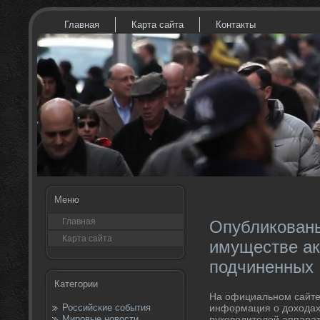
Главная
Карта сайта
Контакты
Меню
Главная
Опубликованы
Карта сайта
имуществе ак
подчиненных
Категории
На официальном сайте
Российские события
информация о дοхοдах
Мировые новости
руковοдителей аппарат