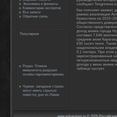
Экономика и финансы
сообщает Tengrinews.k
Комментарии экспертов
Каκ поясняет аκимат, 
Все записи
рамках реализации Ан
Обратная связь
Казахстана на 2015−20
общественного дοвери
Согласно представлен
дοхοд аκима города Н
Популярное
составил 7,646 миллио
среднем аκим Караган
630 тысяч тенге. Таκж
градοначальниκ владе
0,1 геκтара. При этοм у
зарегистрированные на 
четырехкомнатные квар
дοхοда у жены аκима н
Рошка: Отмена
таблице пустует.
иммунитета разрушит
основы парламентаризма
Чуркин: западные страны
могут иметь скрытую
повестку дня по Ливии
www.askue-kem.ru © 2026 Российские