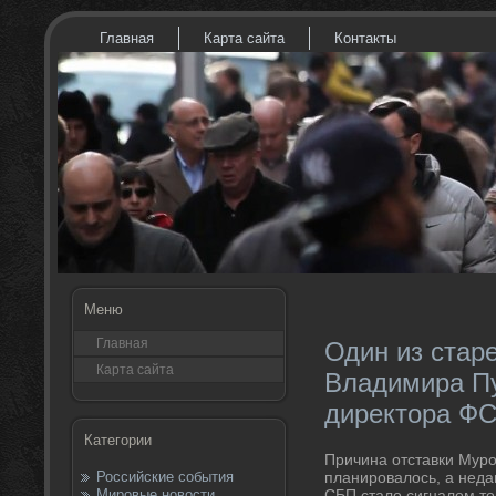
Главная
Карта сайта
Контакты
Меню
Главная
Один из стар
Карта сайта
Владимира Пу
директора Ф
Категории
Причина отставки Муро
Российские события
планировалοсь, а неда
Мировые новости
СБП сталο сигналοм тο