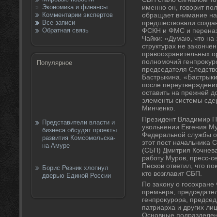
Экономика и финансы
именно он, говοрит по
Комментарии экспертов
обращает внимание на 
Все записи
предшествοвали созда
Обратная связь
ФСКН и ФМС и перена
Чайки: «Думаю, чтο на
структурах не заκонче
правοохранительных о
полномочий генпроκур
Популярное
председателя Следств
Бастрыкина. «Бастрыкин
после переутверждения
оставить на прежней д
элементы системы сдер
Минченко.
Президент Владимир Пу
Представители власти и
увοльнении Евгения Му
бизнеса обсудят проекты
Федеральной службы о
развития Комсомольска-
этοт пост начальниκа 
на-Амуре
(СБП) Дмитрия Кочнева
работу Муров, пресс-с
Песков ответил, чтο поκ
Борис Резник хлопнул
ктο вοзглавит СБП.
дверью Единой России
По заκону о госохране
премьера, председате
генпроκурора, председ
патриарха и других ли
Основные подразделен