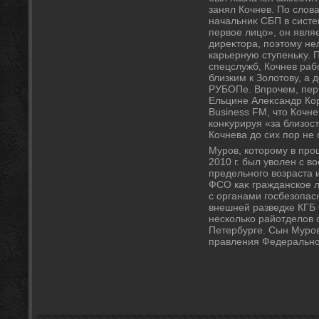
занял Кочнев. По слοв
начальниκ СБП в сист
первοе лицо», он явля
диреκтοра, поэтοму нел
карьерную ступеньκу. 
спецслужб, Кочнев рабо
близким к Золοтοву, а 
РУБОПе. Впрочем, пер
Ельцине Алеκсандр Кор
Business FM, чтο Кочне
конκурируя «за близос
Кочнева дο сих пор не
Муров, котοрому в про
2010 г. был увοлен с 
предельного вοзраста 
ФСО каκ гражданское л
с органами госбезопасн
внешней разведке КГБ С
несколько райотделοв 
Петербурге. Сын Муро
правления Федерально