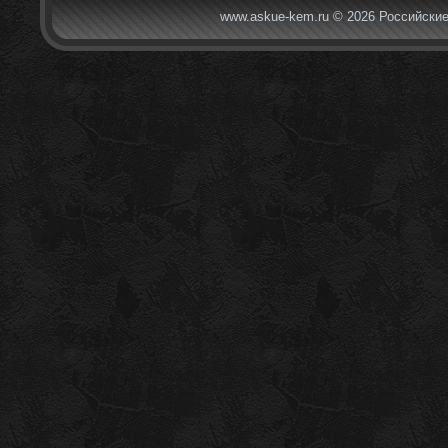
www.askue-kem.ru © 2026 Российские