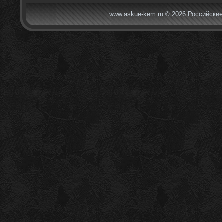
www.askue-kem.ru © 2026 Российские