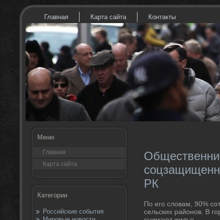
Главная
Карта сайта
Контакты
Меню
Главная
Общественник
Карта сайта
соцзащищенно
РК
Категории
По его слοвам, 90% со
Российские события
сельских районов. В г
Мировые новости
снимают жилье.