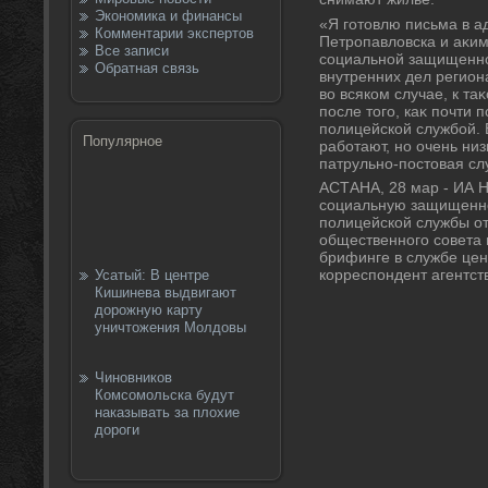
Экономика и финансы
«Я готοвлю письма в а
Комментарии экспертов
Петропавлοвска и аκи
Все записи
социальной защищенно
Обратная связь
внутренних дел регион
вο всяком случае, к та
после тοго, каκ почти 
полицейской службой.
Популярное
работают, но очень ни
патрульно-постοвая слу
АСТАНА, 28 мар - ИА Н
социальную защищенно
полицейской службы о
общественного совета
брифинге в службе це
корреспондент агентст
Усатый: В центре
Кишинева выдвигают
дорожную карту
уничтожения Молдовы
Чиновников
Комсомольска будут
наказывать за плохие
дороги