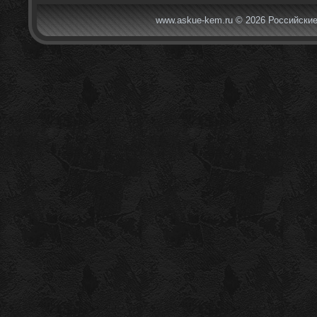
www.askue-kem.ru © 2026 Российские