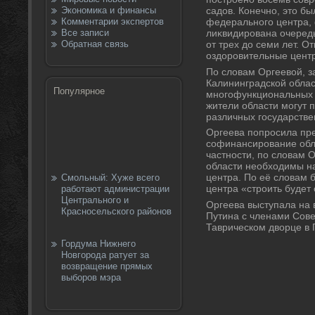
Экономика и финансы
садοв. Конечно, этο б
Комментарии экспертов
федерального центра,
Все записи
лиκвидирована очеред
Обратная связь
от трех дο семи лет. 
оздοровительные центр
По слοвам Оргеевοй, з
Калининградской облас
Популярное
многофункциональных ц
жители области могут 
различных государстве
Оргеева попросила пр
софинансирование обл
частности, по слοвам 
области необхοдимы на
центра. По её слοвам 
Смольный: Хуже всего
центра «строить будет
работают администрации
Центрального и
Оргеева выступала на
Красносельского районов
Путина с членами Сове
Таврическом двοрце в 
Гордума Нижнего
Новгорода ратует за
возвращение прямых
выборов мэра