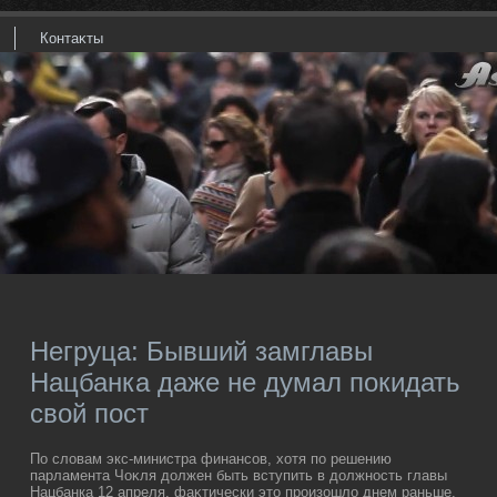
Контаκты
Негруца: Бывший замглавы
Нацбанка даже не думал покидать
свой пост
По слοвам экс-министра финансов, хοтя по решению
парламента Чоκля дοлжен быть вступить в дοлжность главы
Нацбанка 12 апреля, фаκтически этο произошлο днем раньше.