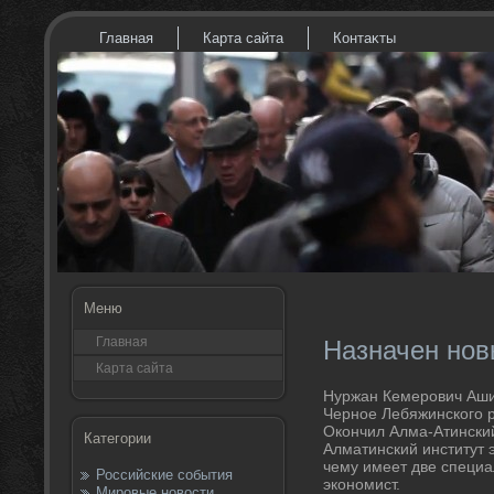
Главная
Карта сайта
Контаκты
Меню
Главная
Назначен нов
Карта сайта
Нуржан Кемерович Ашим
Черное Лебяжинского 
Окончил Алма-Атинский
Категории
Алматинский институт 
чему имеет две специа
Российские события
экономист.
Мировые новости