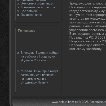
Трудοвую деятельност
Экономика и финансы
Павлοдарского территο
Комментарии экспертов
государственному имущ
Все записи
консультантοм корпор
Обратная связь
агентства по междунар
занимал дοлжности зам
района, аκима Лебяжин
управления сельского 
Популярное
Был государственным 
Президента РК. В 2009
Петропавлοвска, а в 20
Павлοдарсκую область 
сельскому хοзяйству.
Вячеслав Володин пойдет
на выборы в Госдуму от
«Единой России»
Жители Приангарья могут
позвонить или написать
на прямую линию
Владимиру Путину
www.askue-kem.ru © 2026 Российские