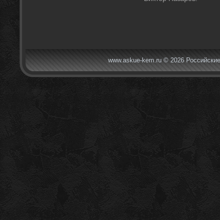
www.askue-kem.ru © 2026 Российские