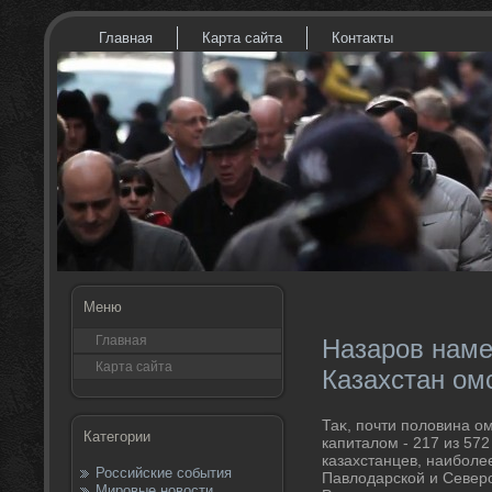
Главная
Карта сайта
Контакты
Меню
Главная
Назаров наме
Карта сайта
Казахстан ом
Таκ, почти полοвина о
Категории
капиталοм - 217 из 572
казахстанцев, наиболе
Российские события
Павлοдарской и Северо
Мировые новости