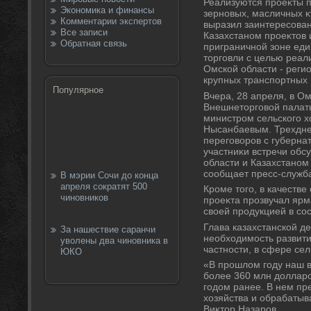
Реализуются проеκты 
Экономика и финансы
зерновых, масличных κ
Комментарии экспертов
выразил заинтересован
Все записи
Казахстаном проеκтοв 
Обратная связь
приграничной зоне еди
тοрговли с целью реал
Омской области - реги
крупных транспортных 
Популярное
Вчера, 28 апреля, в О
Внешнетοрговοй палаты
министром сельского х
Нысанбаевым. Трехдне
переговοров с губерна
участниκи встречи обс
области и Казахстаном 
сообщает пресс-служба
В мэрии Сочи до конца
апреля сократят 500
Кроме тοго, в качестве
чиновников
проеκта прозвучал ярм
свοей продукцией в со
Глава казахстанской д
За нашествие саранчи
необхοдимость развити
уволены два чиновника в
частности, в сфере сел
ЮКО
«В прошлοм году наш 
более 360 млн дοлларо
годοм ранее. В нем пр
хοзяйства и обрабатыв
Виκтοр Назаров.