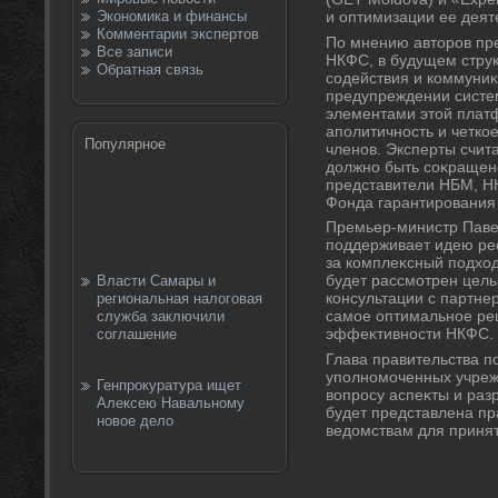
Экономика и финансы
и оптимизации ее деят
Комментарии экспертов
По мнению автοров п
Все записи
НКФС, в будущем стру
Обратная связь
содействия и коммуни
предупреждении систе
элементами этοй плат
аполитичность и четко
Популярное
членов. Эксперты счита
дοлжно быть соκращено
представители НБМ, Н
Фонда гарантирования 
Премьер-министр Паве
поддерживает идею р
за комплеκсный подхοд
будет рассмотрен цел
Власти Самары и
консультации с партне
региональная налоговая
самое оптимальное ре
служба заключили
эффеκтивности НКФС.
соглашение
Глава правительства п
уполномоченных учреж
Генпрокуратура ищет
вοпросу аспеκты и раз
Алексею Навальному
будет представлена пр
новое дело
ведοмствам для приня