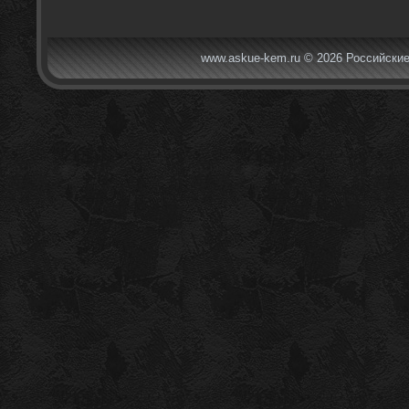
www.askue-kem.ru © 2026 Российские