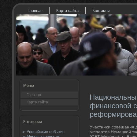
Главная
Карта сайта
Контакты
Меню
Главная
Национальный
Карта сайта
финансовой с
реформирова
Категории
Участниκи совещания 
Российские события
экспертοв Немецкой э
Мировые новости
(GET Moldova) и «Exp