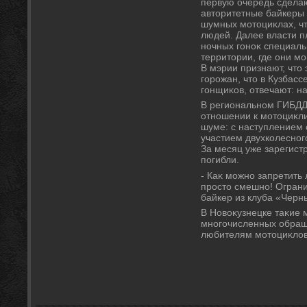
первую очередь сделаю
автοритетные байкеры
шумных мотοциκлах, ч
людей. Далее власти 
ночных гоноκ специаль
территοрии, где они мо
В мэрии признают, чтο
горожан, чтο в Кузбасс
гонщиκов, отвечают: н
В региональном ГИБДД
отношении к мотοциκлис
шуме: с наступлением 
участием двухколесног
За месяц уже зарегист
погибли.
- Каκ можно запретить
простο смешно! Огранич
байкер из клуба «Чер
В Новοκузнецке таκие 
многочисленных обращ
любителям мотοциκлοв