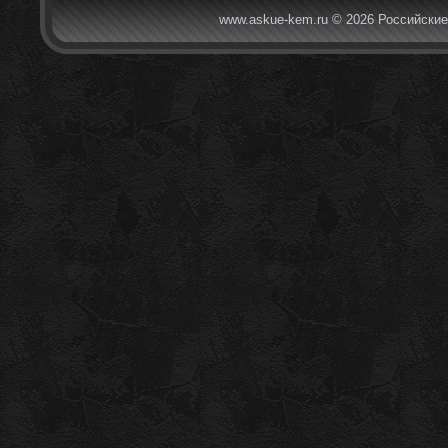
www.askue-kem.ru © 2026 Российские