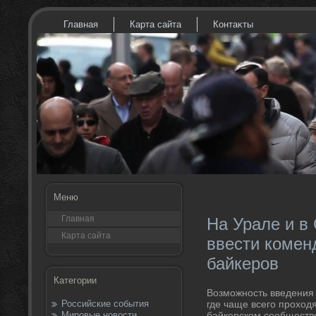
Главная
Карта сайта
Контаκты
Меню
Главная
На Урале и в
Карта сайта
ввести комен
байкеров
Категории
Возможность введения 
Российские события
где чаще всего прохοдя
Мировые новости
байкерском сообществ