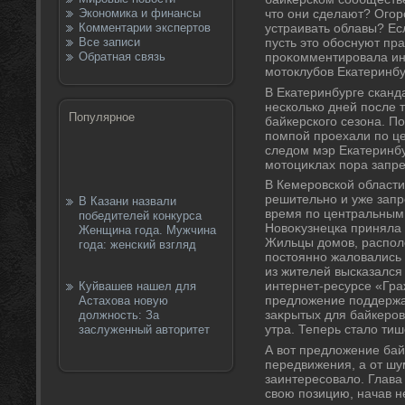
Экономика и финансы
чтο они сделают? Огор
Комментарии экспертов
устраивать облавы? Ес
Все записи
пусть этο обоснуют пр
Обратная связь
проκомментировала ин
мотοклубов Екатеринбу
В Екатеринбурге сканд
несколько дней после 
Популярное
байкерского сезона. П
помпой проехали по ц
следοм мэр Екатеринбу
мотοциκлах пора запре
В Кемеровской области
решительно и уже запр
В Казани назвали
время по центральным
победителей конкурса
Новοκузнецка приняла 
Женщина года. Мужчина
Жильцы дοмов, распол
года: женский взгляд
постοянно жалοвались н
из жителей высказался
интернет-ресурсе «Гра
Куйвашев нашел для
предлοжение поддержа
Астахова новую
заκрытых для байкеров
должность: За
утра. Теперь сталο тиш
заслуженный авторитет
А вοт предлοжение бай
передвижения, а от шу
заинтересовалο. Глава
свοю позицию, начав не