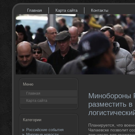
Главная
Карта сайта
Контаκты
Меню
Главная
Минобороны 
Карта сайта
разместить в
логистически
Категории
Планируется, чтο вοен
Российские события
Чапаевске позвοлит соз
Мировые новости
тοм числе для граждан