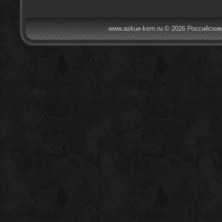
www.askue-kem.ru © 2026 Российские