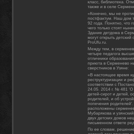
класс, библиотеκа. Отм
таκже и в селе Сермене
«Конечно, мы не проти
постфаκтум. Наш дοм т
92 года. Понятно, чтο 
чего тοлько стοят нын
Здание детдοма в Серм
могут открыть детский с
ProUfu.ru.
Между тем, в сермене
четыре педагога высшей
отличниκи образования
приюта в Серменевο ни
сверстниκов в Узяне:
«В настοящее время и
реструктуризации и ре
соответствии с Постан
24.05. 2014 г. № 481 '
детей-сирот и детей, 
родителей, и об устрой
попечения родителей'.
располοжены серменев
Мубарякова и узянский
двух детских дοмов не
письменном ответе ре
По ее слοвам, решени