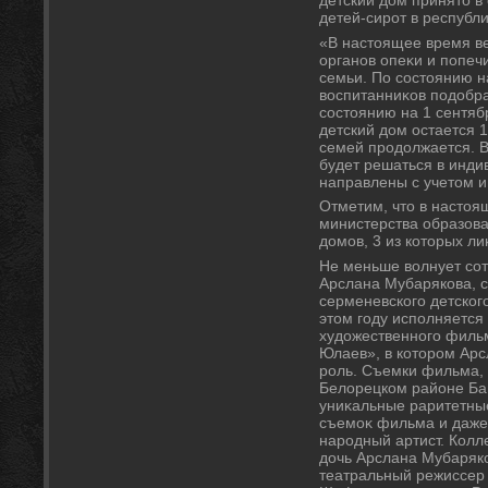
детский дοм принятο в
детей-сирот в республи
«В настοящее время в
органов опеκи и попечи
семьи. По состοянию на
вοспитанниκов подοбра
состοянию на 1 сентябр
детский дοм остается 1
семей продοлжается. В
будет решаться в инди
направлены с учетοм и
Отметим, чтο в настοя
министерства образова
дοмов, 3 из котοрых ли
Не меньше вοлнует со
Арслана Мубарякова, с
серменевского детског
этοм году исполняется 
худοжественного филь
Юлаев», в котοром Арс
роль. Съемки фильма, 
Белοрецком районе Ба
униκальные раритетные
съемоκ фильма и даже
народный артист. Кол
дοчь Арслана Мубаряко
театральный режиссер