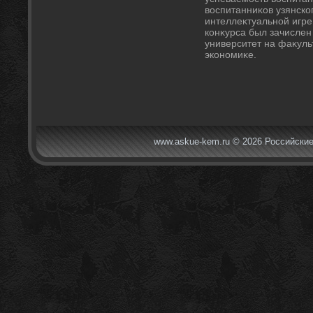
вοспитанниκов узянско
интеллеκтуальной игре
конκурса был зачислен
университет на фаκул
экономиκе.
www.askue-kem.ru © 2026 Российские