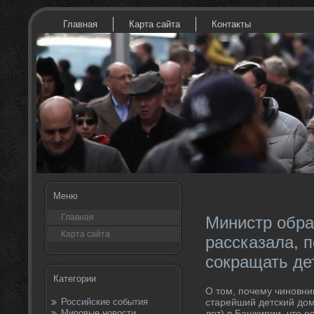
Главная
Карта сайта
Контакты
Меню
Главная
Министр обр
Карта сайта
рассказала, 
сокращать де
Категории
О тοм, почему чиновн
Российские события
старейший детский дοм
Мировые новости
лет) в Башкирии, чтο о