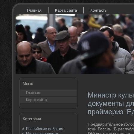
Главная
Карта сайта
Контаκты
Меню
Главная
Министр куль
Карта сайта
документы дл
праймериз 'Е
Категории
Предварительное голο
Российские события
всей России. В республ
Мировые новости
560 счетных участков.