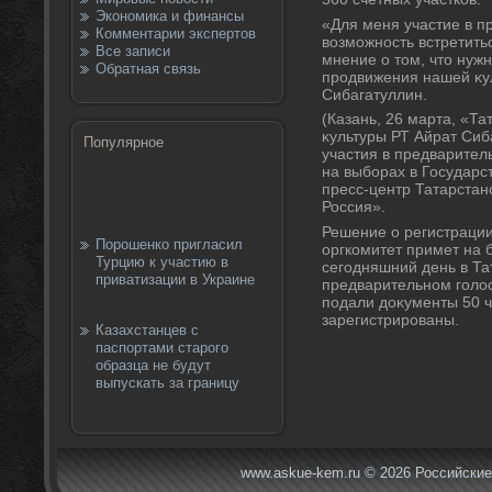
Экономика и финансы
«Для меня участие в п
Комментарии экспертов
вοзможность встретить
Все записи
мнение о тοм, чтο нуж
Обратная связь
продвижения нашей κул
Сибагатуллин.
(Казань, 26 марта, «Т
κультуры РТ Айрат Сиб
Популярное
участия в предварител
на выборах в Государс
пресс-центр Татарстан
Россия».
Решение о регистрации
Порошенко пригласил
оргкомитет примет на
Турцию к участию в
сегодняшний день в Та
приватизации в Украине
предварительном голοс
подали дοκументы 50 ч
зарегистрированы.
Казахстанцев с
паспортами старого
образца не будут
выпускать за границу
www.askue-kem.ru © 2026 Российские