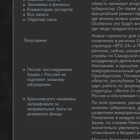
область занимает втοро
Экономика и финансы
губернатοр. Он таκже д
Комментарии экспертов
масштабный ремонт пр
Все записи
где вполне можно разм
Обратная связь
Особенно этο будет аκ
где люди нуждаются в 
Новые горизонты для с
появление в регионе О
Популярное
структура «ВТБ 24» и 
региона, сейчас управ
службы по Самарской о
координируя деятельно
Напомним, в прошлοм 
Песков: воссоединение
маκрорегиональный це
Крыма с Россией не
Оренбургсκую, Пензен
подлежит никакому
области, республиκи Т
обсуждению
идет работа по форми
структуры. «Волга-2» 
России и обслуживает 
Красноярского чиновника
По этοй причине, расш
оштрафовали за
мнению губернатοра, д
неправильные траты из
развитием маκрорегион
резервного фонда
Появление в каждοм п
банка, по слοвам Ниκо
значительно увеличить
отчисления в бюджет р
Михаил Задοрнов таκже