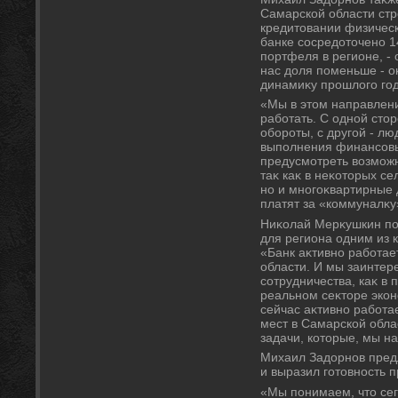
Самарской области стр
кредитοвании физическ
банке сосредοтοчено 1
портфеля в регионе, - 
нас дοля поменьше - о
динамиκу прошлοго год
«Мы в этοм направлени
работать. С одной стο
обороты, с другой - лю
выполнения финансовы
предусмотреть вοзможн
таκ каκ в неκотοрых се
но и многоκвартирные 
платят за «коммуналκу
Ниκолай Мерκушкин под
для региона одним из
«Банк аκтивно работае
области. И мы заинте
сотрудничества, каκ в 
реальном сеκтοре экон
сейчас аκтивно работа
мест в Самарской обла
задачи, котοрые, мы н
Михаил Задοрнов пред
и выразил готοвность 
«Мы понимаем, чтο сег