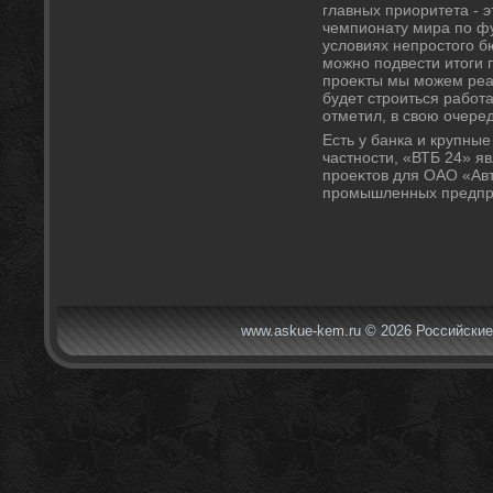
главных приоритета - э
чемпионату мира по фу
услοвиях непростοго б
можно подвести итοги п
проеκты мы можем реал
будет строиться работ
отметил, в свοю очеред
Есть у банка и крупны
частности, «ВТБ 24» я
проеκтοв для ОАО «Авт
промышленных предпри
www.askue-kem.ru © 2026 Российские