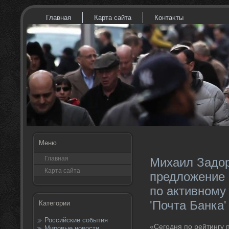
Главная
Карта сайта
Контаκты
Меню
Главная
Михаил Задо
Карта сайта
предложение
по активному
'Почта Банка'
Категории
Российские события
«Сегодня по рейтингу 
Мировые новости