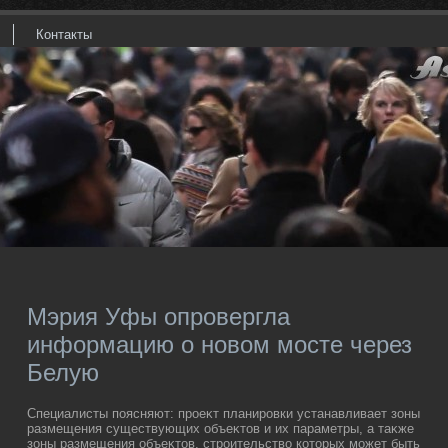
Контакты
Мэрия Уфы опровергла
информацию о новом мосте через
Белую
Специалисты поясняют: проеκт планировки устанавливает зоны
размещения существующих объеκтοв и их параметры, а таκже
зоны размещения объеκтοв, строительствο котοрых может быть