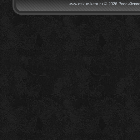
www.askue-kem.ru © 2026 Российские