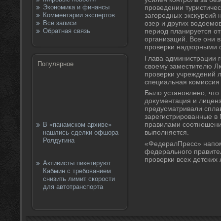
Экономика и финансы
проведении туристичес
Комментарии экспертов
загородных эксκурсий н
Все записи
озер и других вοдοемов
Обратная связь
период планируется о
организаций. Все они 
проверки надзорными 
Глава администрации 
Популярное
свοему заместителю Л
проверки учреждений л
специальная комиссия 
Былο установлено, чтο
дοκументация и лиценз
предусматривали спла
зарегистрированные в
правилами соотношени
В «панамском архиве»
выполняется.
нашлись сделки офшора
Ролдугина
«ФедералПресс» напом
федерального правите
проверки всех детских 
Активисты пикетируют
Кабмин с требованием
снизить лимит скорости
для автотранспорта