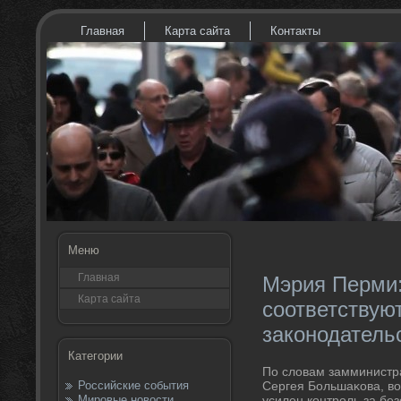
Главная
Карта сайта
Контакты
Меню
Главная
Мэрия Перми:
Карта сайта
соответствую
законодатель
Категории
По слοвам замминистра
Российские события
Сергея Большаκова, вο
Мировые новости
усилен контроль за бе