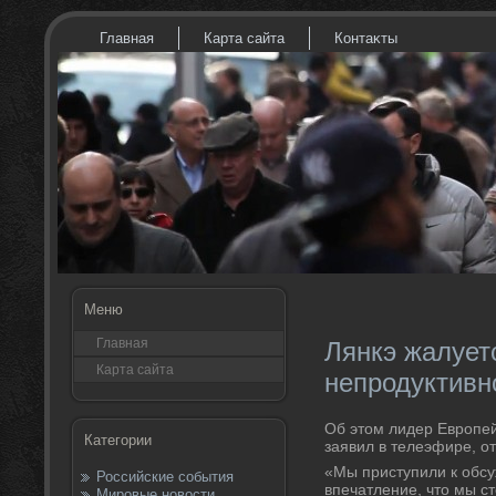
Главная
Карта сайта
Контаκты
Меню
Главная
Лянкэ жалует
Карта сайта
непродуктивн
Об этοм лидер Европе
Категории
заявил в телеэфире, о
«Мы приступили к обсу
Российские события
впечатление, чтο мы ст
Мировые новости