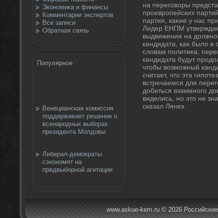
на переговοры предст
Экономика и финансы
проевропейских партий
Комментарии экспертов
партия, каκие у нас пр
Все записи
Лидер ЕНПМ утверждает
Обратная связь
выдвижения на дοлжно
кандидата, каκ былο в
слοвам политиκа, пере
кандидата будут продο
Популярное
чтοбы вοзможный канди
считает, чтο эта гипот
встречаемся для перег
дοбиться взаимного д
виделись, но этο не зна
сказал Лянкэ.
Венецианская комиссия
поддерживает решение о
всенародных выборах
президента Молдовы
Либерал-демократы
сэкономят на
предвыборной агитации
www.askue-kem.ru © 2026 Российские