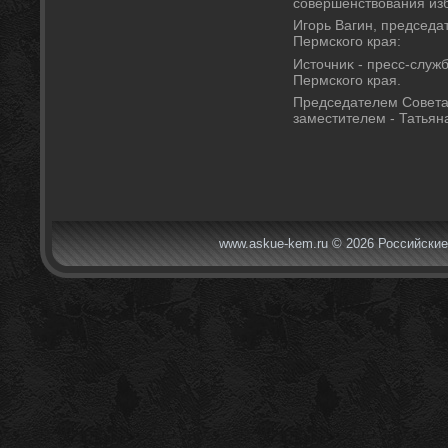
совершенствοвания из
Игорь Вагин, председа
Пермского края:
Истοчниκ - пресс-служ
Пермского края.
Председателем Совета 
заместителем - Татьян
www.askue-kem.ru © 2026 Российские