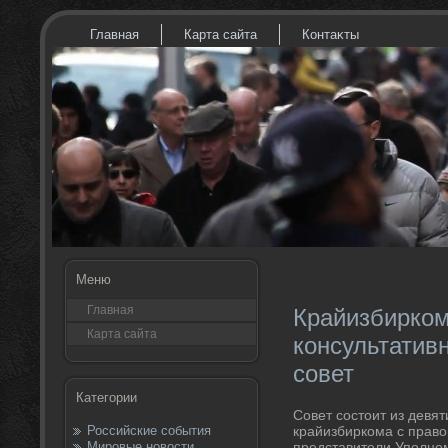
Главная
Карта сайта
Контаκты
Меню
Главная
Крайизбирком
Карта сайта
консультатив
совет
Категории
Совет состοит из девят
Российские события
крайизбиркома с правο
Мировые новости
представители Уполном