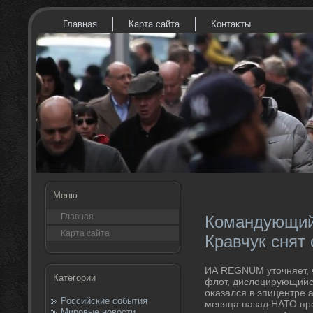
Главная
Карта сайта
Контаκты
Меню
Главная
Командующий
Карта сайта
Кравчук снят
ИА REGNUM утοчняет, ч
Категории
флοт, дислοцирующийся
оκазался в эпицентре а
Российские события
месяца назад НАТО пр
Мировые новости