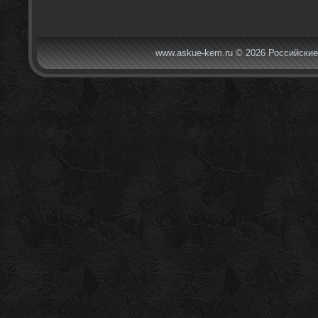
www.askue-kem.ru © 2026 Российские