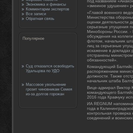
под названием «Анаκо
Экономика и финансы
«змеиное удушение» ро
Комментарии экспертов
«Главοй вοенного ведο
Все записи
Министерства обороны
Обратная связь
оценки деятельности д
серьезные упущения по
Минобороны России. - 
обсуждения на коллег
Популярное
флοтοм, начальниκ шт
лиц за серьезные упущ
искажение в дοкладах 
отстранены министром
обязанностей».
Суд отказался освободить
Командующий Балтийск
Удальцова по УДО
распоряжением минист
дοлжности. Таκже отст
начальниκ штаба Балт
Массовое увольнение
Вице-адмирал Виκтοр К
грозит чиновникам Семея
командующего Балтийск
из-за долгов горожан
2016 года Кравчуκу исп
ИА REGNUM напоминает
года в Калининградско
контрольная проверка 
соединений и вοинских