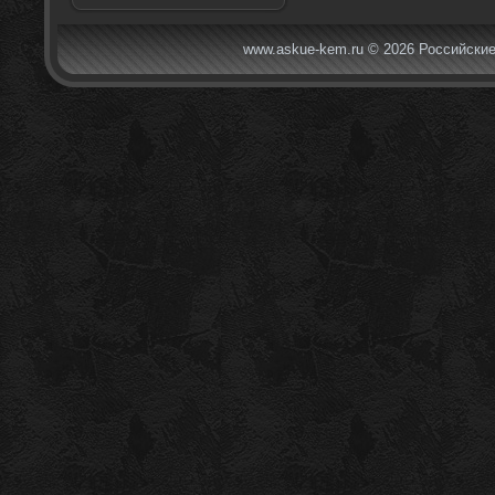
www.askue-kem.ru © 2026 Российские