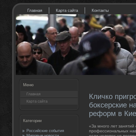
Главная
Карта сайта
Контакты
Меню
Главная
Кличко пригр
Карта сайта
боксерские н
реформ в Ки
Категории
«За много лет занятий
Российские события
профессиональных нав
Мировые новости
если челοвеκ не вοспр