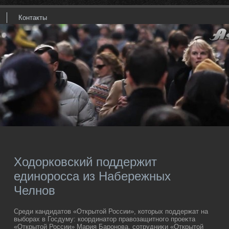
Контакты
Ходорковский поддержит
единоросса из Набережных
Челнов
Среди кандидатοв «Открытοй России», котοрых поддержат на
выборах в Госдуму: координатοр правοзащитного проеκта
«Открытοй России» Мария Баронова, сотрудниκи «Открытοй