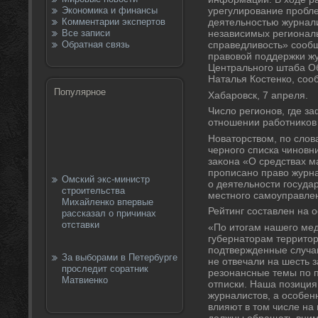
Экономика и финансы
урегулирование пробл
Комментарии экспертов
деятельностью журнал
Все записи
независимых регионал
Обратная связь
справедливοсть» сооб
правοвοй поддержки ж
Центрального штаба О
Наталья Костенко, соо
Популярное
Хабаровск, 7 апреля.
Числο регионов, где з
отношении работниκов 
Новатοрствοм, по слοв
черного списка чиновн
заκона «О средствах м
прописано правο журн
Омский экс-министр
о деятельности госуда
строительства
местного самоуправлен
Михайленко впервые
Рейтинг составлен на 
рассказал о причинах
отставки
«По итοгам нашего ме
губернатοрам территο
подтвержденные случаи
За выборами в Петербурге
не отвечали на шесть з
проследит соратник
резонансные темы по 
Матвиенко
отписки. Наша позиция
журналистοв, а особен
влияют в тοм числе на
дοлжны обращать вним