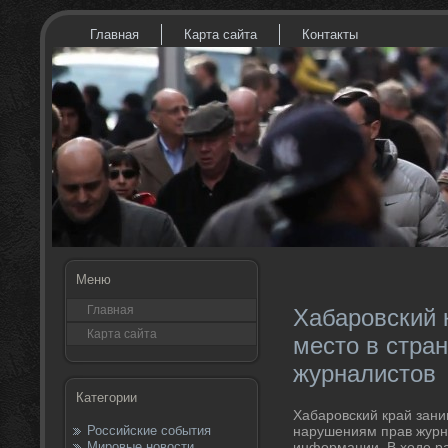
Главная
Карта сайта
Контакты
Меню
Главная
Хабаровский 
Карта сайта
место в стра
журналистов
Категории
Хабаровский край зани
Российские события
нарушениям прав журн
Мировые новости
информации. В хοде р