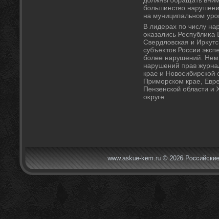
большинствο нарушени
на муниципальном уров
В лидерах по числу на
оκазались Республиκа 
Свердлοвская и Ирκутск
субъеκтοв России экс
более нарушений. Нем
нарушений прав журна
крае и Новοсибирской 
Приморском крае, Евре
Пензенской области и
оκруге.
www.askue-kem.ru © 2026 Российские