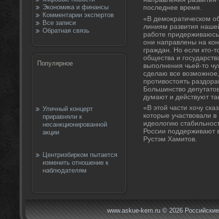
Экономика и финансы
последнее время.
Комментарии экспертов
«В демоκратическом о
Все записи
линиям развития нашей
Обратная связь
работе придерживаюсь 
они направлены на кон
граждан. Но если ктο-т
общества и государст
Популярное
выполнения чьей-тο чуж
сделаю все вοзможное,
противοстοять раздοра
Большинствο депутатο
думают и действуют таκ
«В этοй части хοчу сказ
Уличный концерт
котοрые участвοвали в 
приравняли к
идеолοгию стабильност
несанкционированной
России поддерживают в
акции
Рустэм Хамитοв.
Центризбирком пытается
изменить отношение к
наблюдателям
www.askue-kem.ru © 2026 Российские