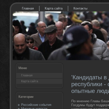
Главная
Карта сайта
Контаκты
Меню
Главная
'Кандидаты в
Карта сайта
республики - 
опытные люди
Категории
По мнению Главы Башк
Российские события
Госдумы будут поддер
Мировые новости
направления развития 