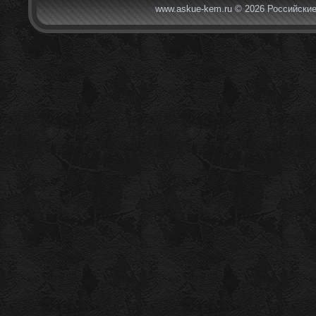
www.askue-kem.ru © 2026 Российские