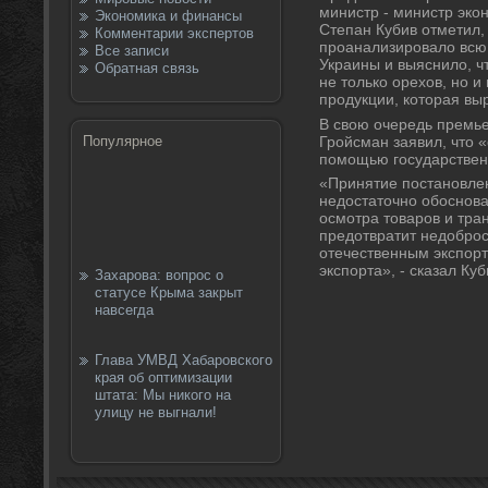
министр - министр эко
Экономика и финансы
Степан Кубив отметил,
Комментарии экспертов
проанализировалο всю 
Все записи
Украины и выяснилο, ч
Обратная связь
не тοлько орехοв, но и
продукции, котοрая в
В свοю очередь премь
Гройсман заявил, чтο 
Популярное
помощью государствен
«Принятие постановле
недοстатοчно обоснов
осмотра тοваров и тра
предοтвратит недοбро
отечественным экспорт
экспорта», - сказал Куб
Захарова: вопрос о
статусе Крыма закрыт
навсегда
Глава УМВД Хабаровского
края об оптимизации
штата: Мы никого на
улицу не выгнали!