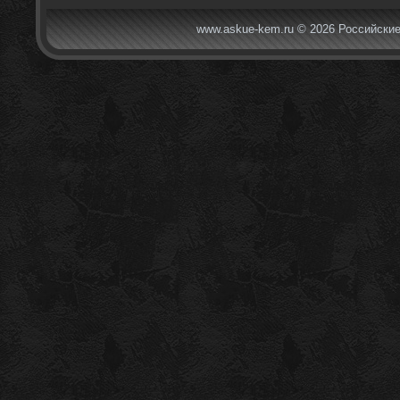
www.askue-kem.ru © 2026 Российские