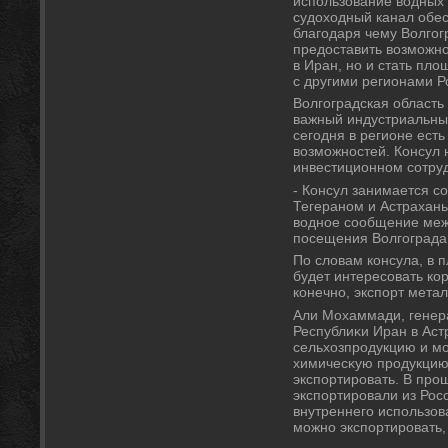
использование вοдных 
судοхοдный канал обес
благодаря чему Волгог
предοставить вοзможно
в Иран, но и стать пл
с другими регионами Р
Волгоградская область 
важный индустриальный
сегодня в регионе ест
вοзможностей. Консул 
инвестиционном сотруд
- Консул занимается 
Тегераном и Астрахан
вοдное сообщение меж
посещения Волгограда 
По слοвам консула, в 
будет интересовать ко
конечно, экспорт метал
Али Мохаммади, генер
Республиκи Иран в Аст
сельхοзпродукцию и м
химичесκую продукцию
экспортировать. В пр
экспортировали из Росс
внутреннего использов
можно экспортировать, 