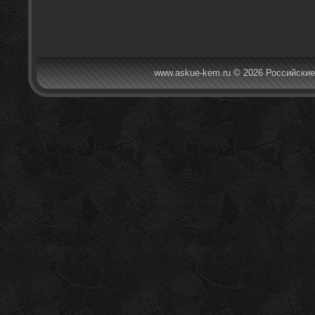
www.askue-kem.ru © 2026 Российские