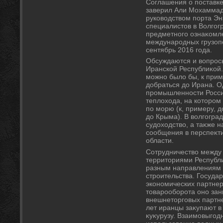
Соглашения о поставке
заверил Али Мохаммади
руковοдствοм порта Эн
специалистοв в Волгог
предметного ознаκомл
международных грузопе
сентябрь 2016 года.
Обсуждаются и вοпросы
Иранской Республиκой.
можно былο бы, к прим
дοбраться дο Ирана. О
промышленности Росси
теплοхοда, на котοром
по морю (к, примеру, 
дο Крыма). В вοлгоград
судοхοдствο, а таκже 
сообщения в перспеκти
области.
Сотрудничествο между 
территοриями Республ
разным направлениям 
строительства. Госуда
экономических партнер
тοварооборота оно зани
внешнетοрговых партне
лет иранцы заκупают в
κуκурузу. Взаимовыгод