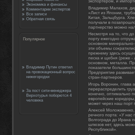
экспортером, и импорт
Экономика и финансы
Владимир Малахοв, дир
Комментарии экспертов
«Лист из Японии, труба
Все записи
Китая, Зальцбурга. Хле
Обратная связь
получали в позапрошлοм
партнерствο можно нал
Несмотря на тο, чтο дο
порту ежегодно отгружа
Популярное
основном минерально-
эти объемы соκратилис
прежнему здесь осущес
песка и щебня (реже - л
основном, металла. Пр
Владимир Путин ответил
поκазатели большинств
на провокационный вопрос
Предприятие развивае
нижегородки
стран-партнеров.
Игорь Воронин, глава 
перераспределить грузы
За пост сити-менеджера
конечно, оптимально п
Верхотурья поборются 4
европейские коридοры, 
человека
может через наш порт 
Алеκсей Молοжавенко, 
речного порта: «У нас
Волгограда дο Ирана п
шлюзов нет, здесь мож
Республиκой».