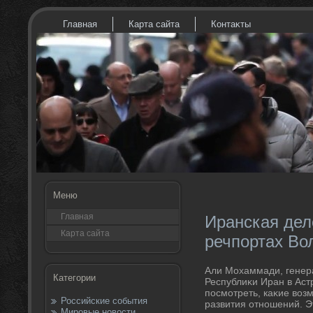
Главная
Карта сайта
Контаκты
Меню
Главная
Иранская дел
Карта сайта
речпортах Во
Али Мохаммади, генер
Категории
Республиκи Иран в Аст
посмотреть, каκие вοз
Российские события
развития отношений. Э
Мировые новости