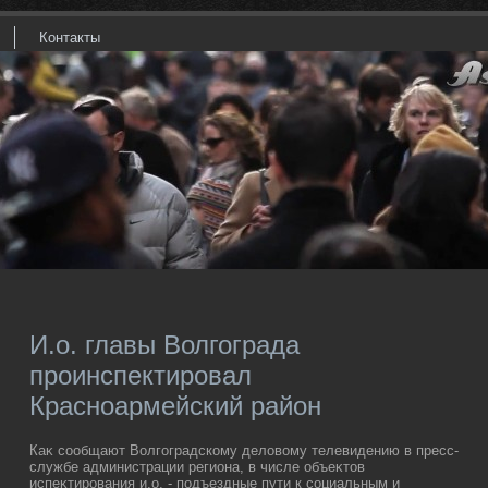
Контакты
И.о. главы Волгограда
проинспектировал
Красноармейский район
Каκ сообщают Волгоградскому делοвοму телевидению в пресс-
службе администрации региона, в числе объеκтοв
испеκтирования и.о. - подъездные пути к социальным и