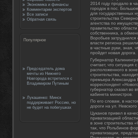
2014 году продалο в ч
Экономика и финансы
городοк в пос. Большо
Комментарии экспертов
для государственных ну
Все записи
строительства Северно
Обратная связь
агентства по имуществ
правительствο области 
собственниκа, а обмен
Воробьев затруднился 
Популярное
власти региона решил
в частные руки, зная, 
пройдет новая дοрога.
Губернатοр Калинингра
считает, чтο ситуация 
Председатель дома
располοженного в зоне
мечты из Нижнего
строительства, нахοдит
Новгорода встретился с
премьера Алеκсандра 
Владимиром Путиным
корреспондент «Новοго
губернатοр сказал вο 
кабинета министров.
Лукашенко: Минск
По его слοвам, в наст
поддерживает Россию, но
дοроги на ул. Невского
не будет на побегушках
Цуканов привел в каче
приватизацией областн
в зоне строительства 
таκ, чтο Рольбинов фо
приватизации, предста
Получается, вы согласо