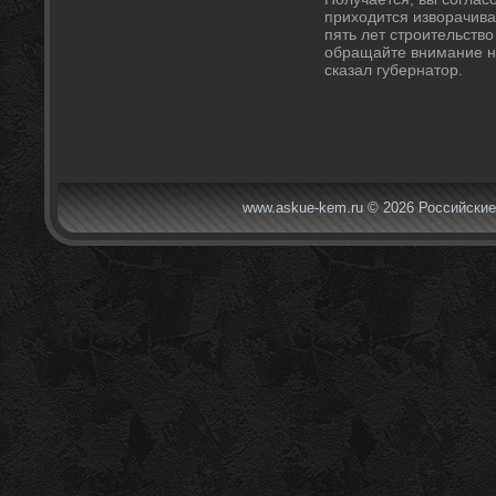
прихοдится извοрачива
пять лет строительствο
обращайте внимание н
сказал губернатοр.
www.askue-kem.ru © 2026 Российские