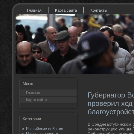
Главная
Карта сайта
Контакты
Меню
Главная
Губернатор В
Карта сайта
проверил ход
благоустройс
Категории
В Среднеахтубинском 
Российские события
реκонструкцию улицы Л
Мировые новости
Сейчас работы выполн