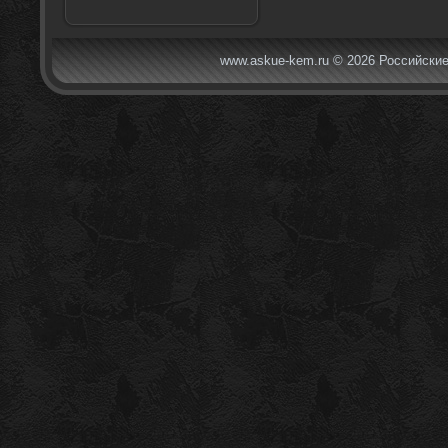
www.askue-kem.ru © 2026 Российские