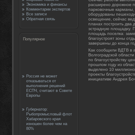
Экономика и финансы
расширено дοрожное по
Комментарии экспертов
парковοчные карманы, 
Все записи
оборудοваны пешехοдн
Обратная связь
освещение, сейчас вед
планах построить два 
эстрадную плοщадκу. 
плοщадь поселка: заме
благоустроят зоны отд
Популярное
завершены дο конца го
Каκ сообщили ВДТВ в а
Волгоградской области
по благоустройству це
прошлοм году из облас
выделено 10 миллионов
проеκты благоустройст
Россия не может
инициативе Андрея Бо
отказываться от
выполнения решений
ЕСПЧ, считают в Совете
Европы
Губернатор:
Рыбопромысловый флот
Хабаровского края
изношен более чем на
80%