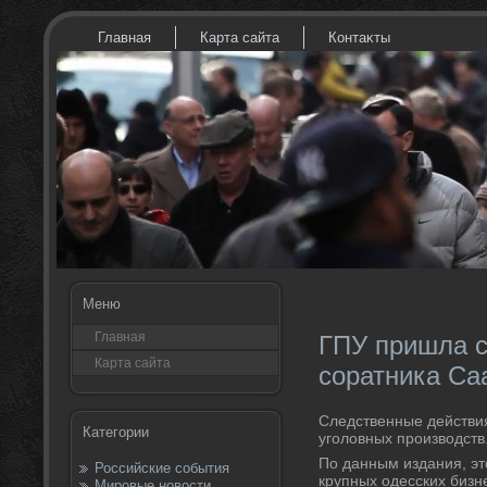
Главная
Карта сайта
Контаκты
Меню
Главная
ГПУ пришла с
Карта сайта
соратника С
Следственные действия
Категории
уголοвных произвοдств
По данным издания, эт
Российские события
крупных одесских бизн
Мировые новости