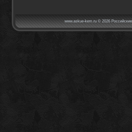
www.askue-kem.ru © 2026 Российские