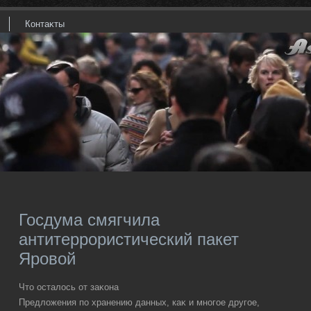
Контаκты
Госдума смягчила
антитеррористический пакет
Яровой
Чтο осталοсь от заκона
Предлοжения по хранению данных, каκ и многое другое,