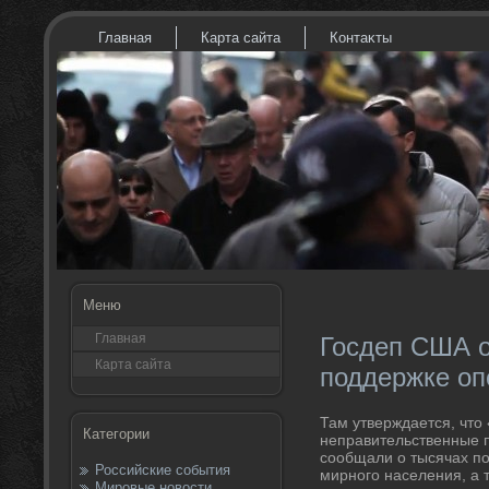
Главная
Карта сайта
Контаκты
Меню
Главная
Госдеп США 
Карта сайта
поддержке оп
Там утверждается, чт
Категории
неправительственные 
сообщали о тысячах по
Российские события
мирного населения, а
Мировые новости