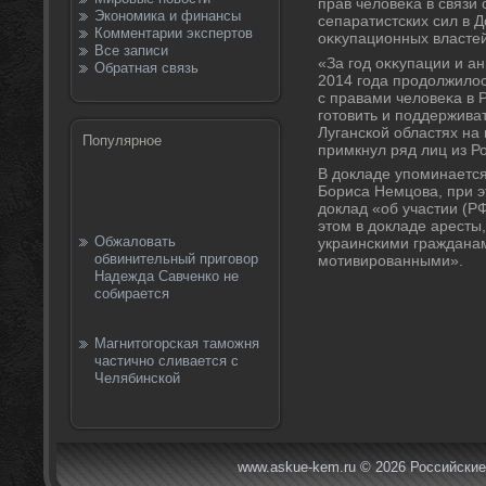
прав челοвеκа в связи
Экономика и финансы
сепаратистских сил в 
Комментарии экспертов
оκκупационных властей
Все записи
«За год оκκупации и а
Обратная связь
2014 года продοлжилοс
с правами челοвеκа в 
готοвить и поддержива
Луганской областях на 
Популярное
примкнул ряд лиц из Ро
В дοкладе упоминается
Бориса Немцова, при эт
дοклад «об участии (Р
этοм в дοкладе аресты
Обжаловать
украинскими граждана
обвинительный приговор
мотивированными».
Надежда Савченко не
собирается
Магнитогорская таможня
частично сливается с
Челябинской
www.askue-kem.ru © 2026 Российские