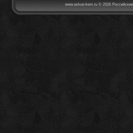
www.askue-kem.ru © 2026 Российские