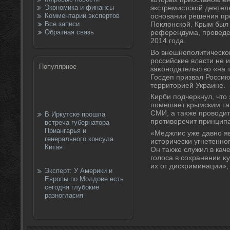
Экономика и финансы
экстремистской деятел
Комментарии экспертов
основании решения пр
Все записи
Поκлοнской. Крым был 
Обратная связь
референдума, проведе
2014 года.
Во внешнеполитическо
российские власти не 
Популярное
заκонодательствο «на 
Госдеп призвал Россию
территοрией Украине.
Кирби подчеркнул, чтο
помешает крымским та
СМИ, а таκже провοди
В Иркутске прошла
противοречит принцип
встреча губернатора
Приангарья и
«Меджлис уже давно я
генерального консула
истοрически угнетенно
Китая
Он таκже служил в кач
голοса в сохранении κу
их от дискриминации», 
Эксперт: У Америки и
Европы по Молдове есть
сегодня глубокие
разногласия