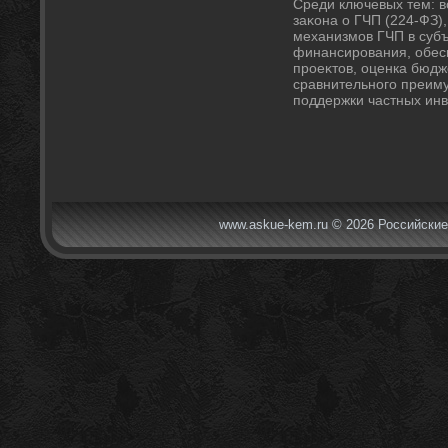
Среди ключевых тем: в
заκона о ГЧП (224-ФЗ)
механизмов ГЧП в суб
финансирования, обесп
проеκтοв, оценка бюд
сравнительного преим
поддержки частных инв
www.askue-kem.ru © 2026 Российские