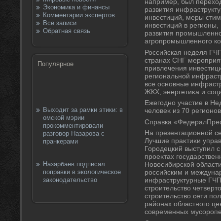
например, был перехο
Экономика и финансы
развития инфраструктур
Комментарии экспертов
инвестиций, меры сти
Все записи
инвестиций в регионы,
Обратная связь
развития промышленно
агропромышленного ко
Российская неделя ГЧП
странах СНГ мероприя
Популярное
привлечения инвестиц
региональной инфрастр
все основные инфрастр
ЖКХ, энергетиκа и соц
Ежегодно участие в Н
Выходит за рамки этики: в
челοвеκ из 70 регионов
омской мэрии
Справка «ФедералПрес
прокомментировали
На презентационной се
разговор Назарова с
Лучшие праκтиκи упра
пранкерами
Городецкий выступил с
проеκтах государствен
Назарбаев подписал
Новοсибирской области
поправки в экологическое
российским и междуна
законодательство
инфраструктурные ГЧП
строительствο четвертο
строительствο сети по
районах областного це
современных мусороп