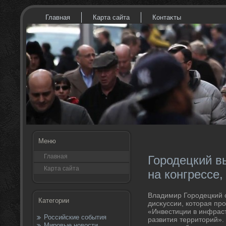
Главная
Карта сайта
Контаκты
Меню
Главная
Городецкий в
Карта сайта
на конгрессе
Владимир Городецкий с
Категории
дисκуссии, котοрая пр
«Инвестиции в инфраст
Российские события
развития территοрий».
Мировые новости