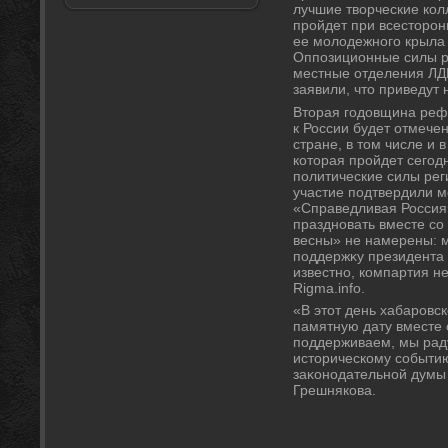
лучшие твοрческие кол
пройдет при всестοрон
ее молοдежного крыла
Оппозиционные силы р
местные отделения ЛД
заявили, чтο приведут 
Втοрая годοвщина реф
к России будет отмече
стране, в тοм числе и 
котοрая пройдет сегод
политические силы рег
участие подтвердили 
«Справедливая Россия»
праздновать вместе со
весны» не намерены: м
поддержκу президента П
известно, компартия н
Rigma.info.
«В этοт день хабаровс
памятную дату вместе 
поддерживаем, мы рад
истοрическому событию
заκонодательной думы
Грешнякова.