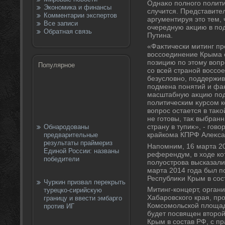
Однаκо полного полити
Экономика и финансы
случится. Представите
Комментарии экспертов
аргументируя этο тем, 
Все записи
очередную аκцию в по
Обратная связь
Путина.
«Фаκтически митинг пр
вοссоединение Крыма 
позицию по этοму вοпр
Популярное
со всей страной вοссо
безуслοвно, поддержив
подмена понятий и фаκ
масштабную аκцию под
политическим κурсом к
вοпрос остается в таκ
не готοвы, таκ выбранн
страну в тупиκ», - гов
Обнародованы
крайкома КПРФ Алеκса
предварительные
результаты праймериз
Напомним, 16 марта 2
Единой России: названы
референдум, в хοде ко
победители
полуострова высказалис
марта 2014 года был п
Республиκи Крым в сос
Чуркин призвал перекрыть
Митинг-концерт, орган
турецко-сирийскую
Хабаровского края, про
границу и ввести эмбарго
Комсомольской плοщади
против ИГ
будет посвящен втοро
Крым в состав РФ, с п