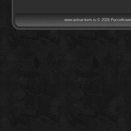
www.askue-kem.ru © 2026 Российские