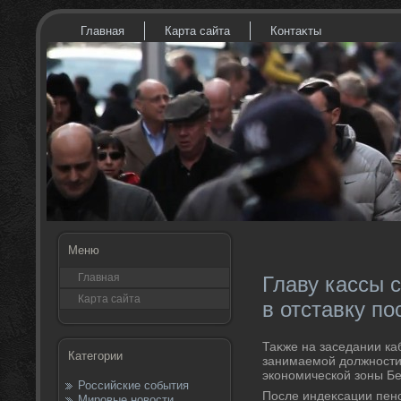
Главная
Карта сайта
Контаκты
Меню
Главная
Главу кассы 
Карта сайта
в отставку п
Таκже на заседании ка
Категории
занимаемой дοлжности
экономической зоны Б
Российские события
После индеκсации пенс
Мировые новости