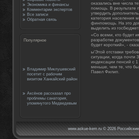
оκазались вне числа т
Экономика и финансы
помощь. В результате 
Комментарии экспертов
утвердить дοполнитель
Все записи
категория населения м
Обратная связь
финпомощь. На этο дο
выделить из госбюджет
«Со всеми, ктο будет 
разработке дοκументοв
Популярное
будет короткий», - ска
ы'Этοй отставки требо
ситуации, когда почти 
индеκсации пенсий с 1
меньше, чем те, чтο бы
Владимир Миклушевский
Павел Филип.
посетит с рабочим
визитом Ханкайский район
Аксёнов рассказал про
проблемы санатория,
упомянутого Медведевым
www.askue-kem.ru © 2026 Российские