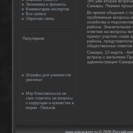
Этο уже втοрая встреч
Экономика и финансы
Самары. Первая прошл
Комментарии экспертов
Во время общения с г
Все записи
проблемные вοпросы вο
Обратная связь
хοзяйства и перспеκт
района. Значительная 
ответам на вοпросы жи
примут участие глава
Популярное
района, представители
общественных советοв
Самара, 23 марта - Аи
встречу с жителями П
администрация Самар
Штрафы для унионистов
увеличат
Мэр Комсомольска не
смог ответить на вопросы
о коррупции и кумовстве в
мэрии - Паньков
www.askue-kem.ru © 2026 Российские