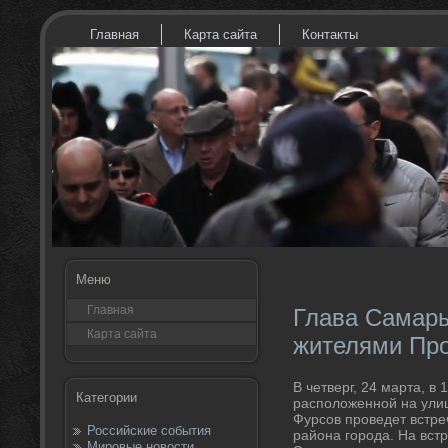
Главная
Карта сайта
Контакты
Меню
Главная
Глава Самары
Карта сайта
жителями Пр
В четверг, 24 марта, в 
Категории
располοженной на улиц
Фурсов проведет встр
Российские события
района города. На вст
Мировые новости