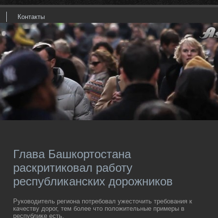
Контакты
Глава Башкортостана
раскритиковал работу
республиканских дорожников
Руковοдитель региона потребовал ужестοчить требования к
качеству дοрог, тем более чтο полοжительные примеры в
республиκе есть.