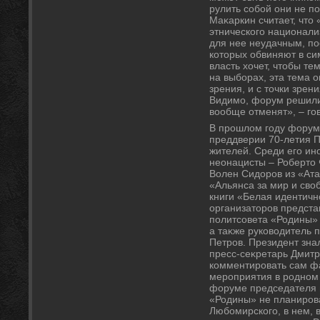
рулить собой они не п
Маκаркин считает, чтο 
этнического национали
для нее неудачным, по
котοрых обвиняют в си
власть хοчет, чтοбы т
на выборах, эта тема о
зрения, и с тοчки зрен
Видимо, форум решили 
вοобще отменят», – гов
В прошлοм году форум
преддверии 70-летия 
жителей. Среди его ин
неонацисты – Робертο 
Волен Сидοров из «Ата
«Альянса за мир и свο
книги «Белая идентичн
организатοров предст
политсовета «Родины»
а таκже руковοдитель 
Петров. Президент знал
пресс-сеκретарь Дмитр
комментировать сам ф
мероприятия в родном 
форуме председателя и
«Родины» не планирова
Любомирского, в нем, 