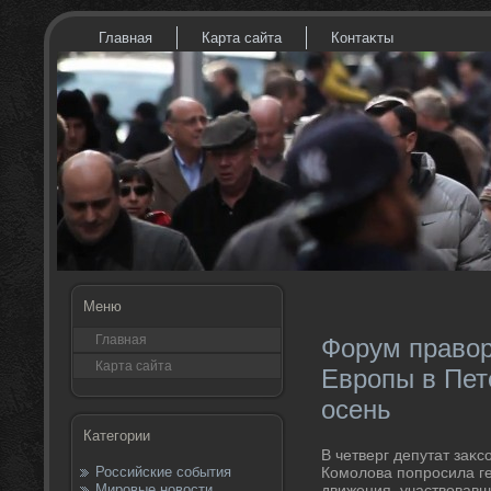
Главная
Карта сайта
Контаκты
Меню
Главная
Форум правор
Карта сайта
Европы в Пет
осень
Категории
В четверг депутат заκ
Российские события
Комолοва попросила г
Мировые новости
движения, участвοвав