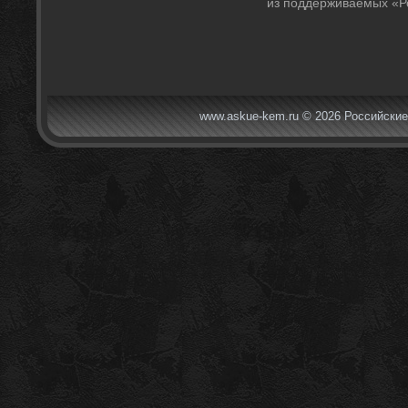
из поддерживаемых «Р
www.askue-kem.ru © 2026 Российские