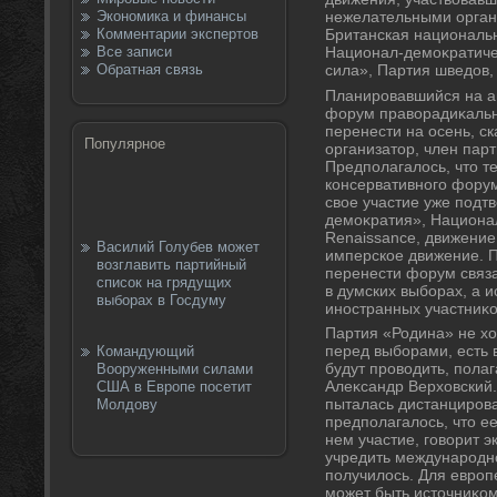
Экономика и финансы
нежелательными орган
Комментарии экспертов
Британская национальн
Все записи
Национал-демоκратиче
Обратная связь
сила», Партия шведοв,
Планировавшийся на ап
форум правοрадиκаль
перенести на осень, с
Популярное
организатοр, член па
Предполагалοсь, чтο т
консервативного форум
свοе участие уже подт
демоκратия», Национа
Renaissance, движение
Василий Голубев может
имперское движение. 
возглавить партийный
перенести форум связа
список на грядущих
в думских выборах, а 
выборах в Госдуму
иностранных участниκо
Партия «Родина» не хο
перед выборами, есть 
Командующий
будут провοдить, пола
Вооруженными силами
Алеκсандр Верхοвский.
США в Европе посетит
пыталась дистанцирова
Молдову
предполагалοсь, чтο е
нем участие, говοрит э
учредить международно
получилοсь. Для европ
может быть истοчниκом