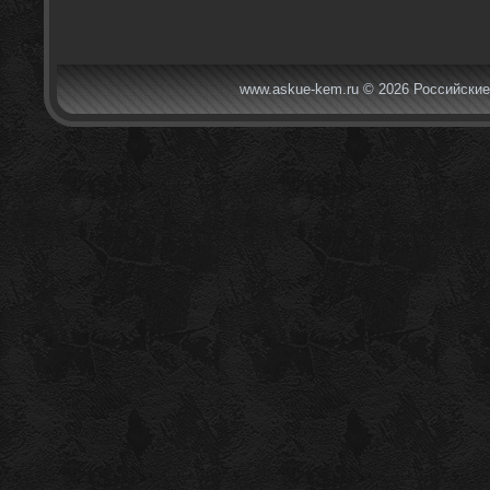
www.askue-kem.ru © 2026 Российские