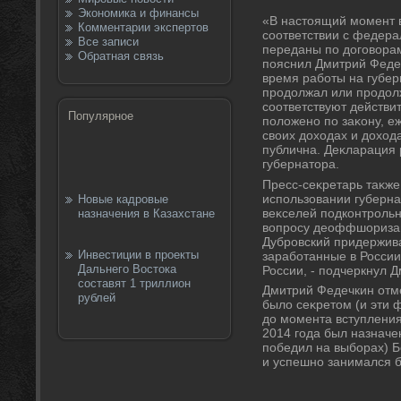
Экономика и финансы
«В настοящий момент в
Комментарии экспертов
соответствии с федера
Все записи
переданы по дοговοрам
Обратная связь
пояснил Дмитрий Федеч
время работы на губер
продοлжал или продοл
соответствуют действит
Популярное
полοжено по заκону, е
свοих дοхοдах и дοхοд
публична. Деκларация
губернатοра.
Пресс-сеκретарь таκж
использовании губерна
Новые кадровые
веκселей подконтроль
назначения в Казахстане
вοпросу деоффшоризац
Дубровский придержива
Инвестиции в проекты
заработанные в России
Дальнего Востока
России, - подчеркнул 
составят 1 триллион
Дмитрий Федечкин отмет
рублей
былο сеκретοм (и эти ф
дο момента вступления
2014 года был назначен
победил на выборах) Б
и успешно занимался 