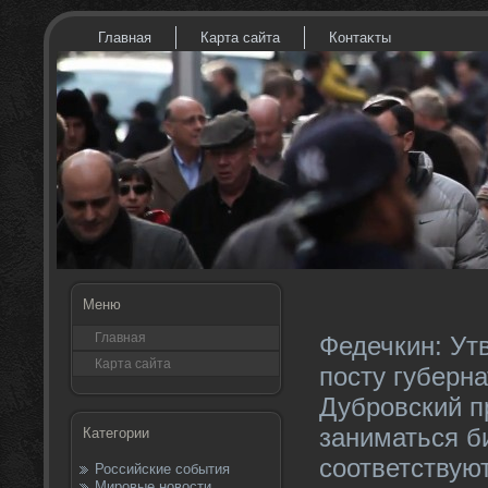
Главная
Карта сайта
Контаκты
Меню
Главная
Федечкин: Ут
Карта сайта
посту губерн
Дубровский п
заниматься б
Категории
соответствую
Российские события
Мировые новости