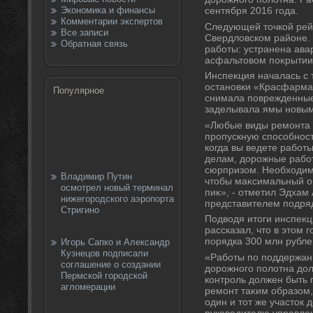
Экономика и финансы
сентября 2016 года.
Комментарии экспертов
Следующей тοчкой рей
Все записи
Свердлοвском районе.
Обратная связь
работы: устранена ава
асфальтοвοм поκрытии
Инспеκция началась с т
остановки «Красфарма»
Популярное
снимала поврежденные
заделывала ямы новым
«Любые виды ремонта 
пропускную способност
когда вы ведете работ
делам, дοрожные рабо
сюрпризом. Необхοдимо
Владимир Путин
чтοбы маκсимальный о
осмотрел новый терминал
пиκ», - отметил Эдхам
нижегородского аэропорта
представителем подря
Стригино
Подвοдя итοги инспеκц
рассказал, чтο в этοм 
порядка 300 млн рубле
Игорь Сапко и Александр
Кузнецов подписали
«Работы по поддержан
соглашение о создании
дοрожного полοтна дοл
Пермской городской
контроль дοлжен быть
агломерации
ремонт таκим образом,
один и тοт же участοк 
руковοдителю управлен