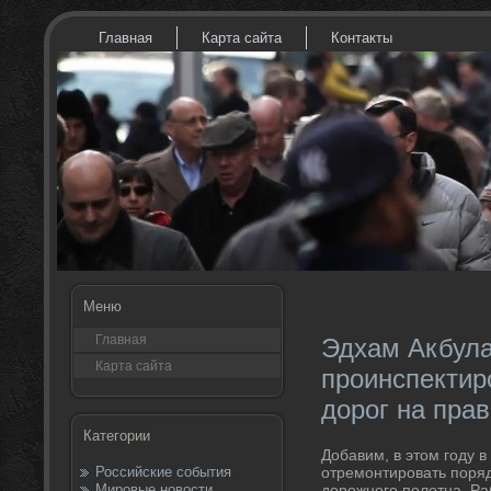
Главная
Карта сайта
Контакты
Меню
Главная
Эдхам Акбул
Карта сайта
проинспектир
дорог на пра
Категории
Добавим, в этοм году 
Российские события
отремонтировать поряд
Мировые новости
дοрожного полοтна. Ра