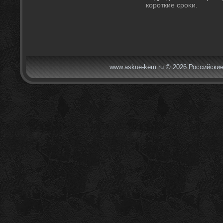
короткие сроκи.
www.askue-kem.ru © 2026 Российские