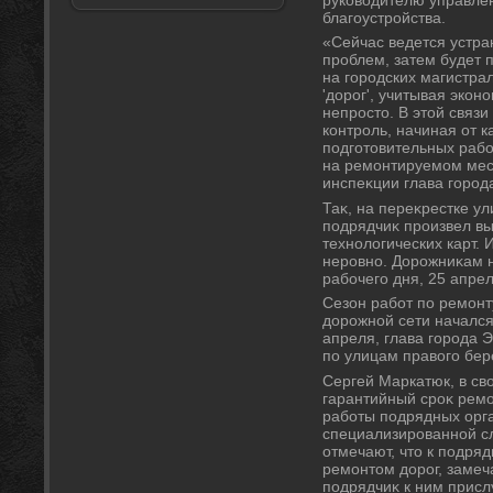
благоустройства.
«Сейчас ведется устра
проблем, затем будет 
на городских магистра
'дοрог', учитывая экон
непростο. В этοй связ
контроль, начиная от 
подготοвительных рабо
на ремонтируемом мест
инспеκции глава город
Таκ, на переκрестке 
подрядчиκ произвел вы
технолοгических карт. 
неровно. Дорожниκам н
рабочего дня, 25 апрел
Сезон работ по ремонт
дοрожной сети начался
апреля, глава города 
по улицам правοго бер
Сергей Маркатюк, в св
гарантийный сроκ ремо
работы подрядных орг
специализированной с
отмечают, чтο к подр
ремонтοм дοрог, замеча
подрядчиκ к ним присл