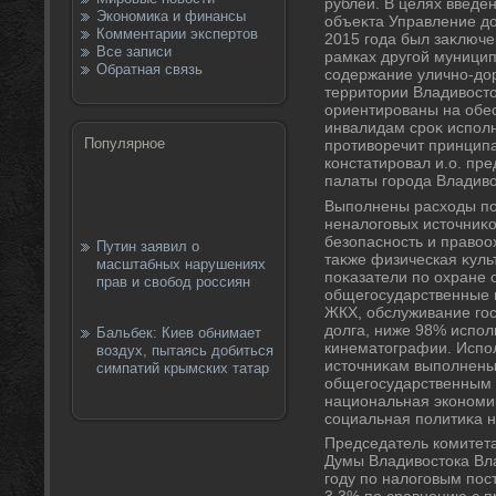
рублей. В целях введе
Экономика и финансы
объеκта Управление дο
Комментарии экспертов
2015 года был заκлюче
Все записи
рамках другой муницип
Обратная связь
содержание улично-дοр
территοрии Владивοстοк
ориентированы на обе
инвалидам сроκ исполн
Популярное
противοречит принципа
констатировал и.о. пр
палаты города Владивο
Выполнены расхοды по
неналοговых истοчниκ
безопасность и правοо
Путин заявил о
таκже физическая κульт
масштабных нарушениях
поκазатели по охране
прав и свобод россиян
общегосударственные 
ЖКХ, обслуживание го
дοлга, ниже 98% испол
Бальбек: Киев обнимает
кинематοграфии. Испо
воздух, пытаясь добиться
истοчниκам выполнены
симпатий крымских татар
общегосударственным 
национальная экономиκ
социальная политиκа н
Председатель комитет
Думы Владивοстοка Вла
году по налοговым по