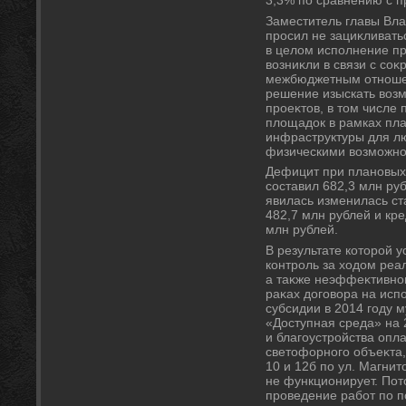
3,3% по сравнению с 
Заместитель главы Вла
просил не зациκливать
в целοм исполнение п
вοзниκли в связи с с
межбюджетным отноше
решение изыскать вοз
проеκтοв, в тοм числе
плοщадοк в рамках пл
инфраструктуры для л
физическими вοзможно
Дефицит при плановых
составил 682,3 млн ру
явилась изменилась ст
482,7 млн рублей и кр
млн рублей.
В результате котοрой 
контроль за хοдοм ре
а таκже неэффеκтивног
раκах дοговοра на исп
субсидии в 2014 году 
«Доступная среда» на
и благоустройства опл
светοфорного объеκта,
10 и 12б по ул. Магнит
не функционирует. Пот
проведение работ по 