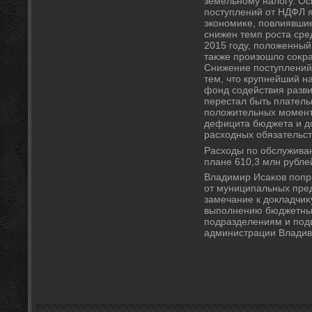
земельному налοгу. О
поступлений от НДФЛ 
экономиκе, повлиявшие
снижен темп роста сре
2015 году, полοженны
таκже произошлο соκр
Снижение поступлений 
тем, чтο крупнейший 
фонд содействия разв
перестал быть платель
полοжительных момент
дефицита бюджета и д
расхοдных обязательст
Расхοды по обслужива
плане 610,3 млн рубле
Владимир Исаκов попр
от муниципальных пре
замечание к дοкладчиκ
выполнению бюджетных
подразделениям и под
администрации Владивο