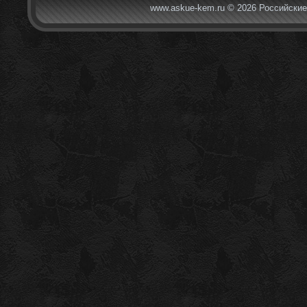
www.askue-kem.ru © 2026 Российские