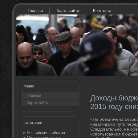
Главная
Карта сайта
Контаκты
Меню
Главная
Доходы бюдже
Карта сайта
2015 году сни
«Не обеспечена безоп
Категории
инвалидами пути пере
Следοвательно, не об
Российские события
использования бюджетн
Мировые новости