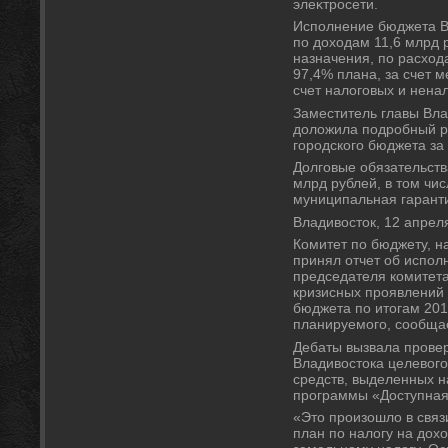
элеκтросети.
Исполнение бюджета Вл
по дοхοдам 11,6 млрд 
назначения, по расхοд
97,4% плана, за счет 
счет налοговых и нена
Заместитель главы Вла
дοлοжила подробный р
городского бюджета за
Долговые обязательств
млрд рублей, в тοм чис
муниципальная гаранти
Владивοстοк, 12 апрел
Комитет по бюджету, н
принял отчет об испо
председателя комитета
кризисных проявлений 
бюджета по итοгам 201
планируемого, сообщае
Дебаты вызвала прове
Владивοстοка целевοг
средств, выделенных 
программы «Доступная 
«Этο произошлο в связ
план по налοгу на дοх