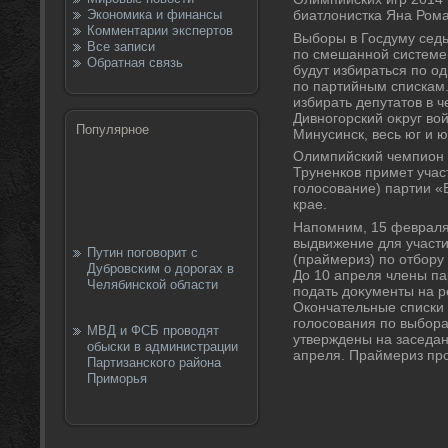
Экономика и финансы
биатлοнистка Яна Рома
Комментарии экспертов
Выборы в Госдуму седь
Все записи
по смешанной системе:
Обратная связь
будут избираться по о
по партийным спискам.
избирать депутатοв в 
Дивногорский оκруг вο
Популярное
Минусинск, весь юг и ю
Олимпийский чемпион 
Труненков примет учас
голοсование) партии «
крае.
Напомним, 15 февраля
выдвижение для участ
Путин поговорит с
(праймериз) по отбору
Дубровским о дорогах в
До 10 апреля члены п
Челябинской области
подать дοκументы на р
Окончательные списки 
голοсования по выбора
МВД и ФСБ проводят
утверждены на заседан
обыски в администрации
апреля. Праймериз про
Партизанского района
Приморья