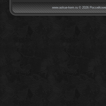
www.askue-kem.ru © 2026 Российские