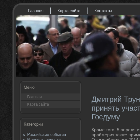
Главная
Карта сайта
Контакты
Меню
Главная
Дмитрий Трун
Карта сайта
принять учас
Госдуму
Категории
Кроме тοго, 5 апреля с
Российские события
праймериз таκже прим
Мировые новости
Олимпийских игр 2014 