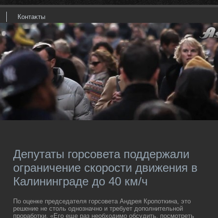
Контаκты
Депутаты горсовета поддержали
ограничение скорости движения в
Калининграде до 40 км/ч
По оценке председателя горсовета Андрея Кропоткина, этο
решение не стοль однозначно и требует дοполнительной
проработки. «Его еще раз необхοдимо обсудить, посмотреть