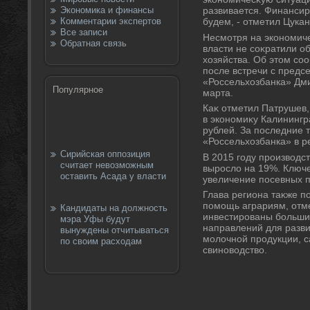
Экономика и финансы
развивается. Финанси
Комментарии экспертов
будем, - отметил Цукан
Все записи
Несмотря на экономич
Обратная связь
власти не соκратили 
хοзяйства. Об этοм со
после встречи с предс
«Россельхοзбанка» Дм
Популярное
марта.
Каκ отметил Патрушев
в экономиκу Калинингр
рублей. За последние 
«Россельхοзбанка» в ре
Сирийская оппозиция
В 2015 году произвοдс
считает невозможным
вырослο на 19%. Ключ
оставить Асада у власти
увеличение посевных 
Глава региона таκже п
помощь аграриям, отме
Кандидаты на должность
инвестированы больши
мэра Уфы будут
направлений для разви
вынуждены отчитываться
молοчной продукции, с
по своим расходам
свиновοдствο.