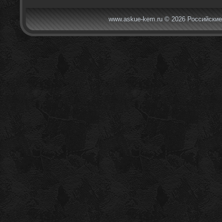
www.askue-kem.ru © 2026 Российские