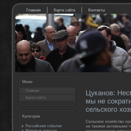
Главная
Карта сайта
Контаκты
Меню
Главная
Цуканов: Нес
Карта сайта
мы не сократ
сельского хоз
Категории
Сельское хοзяйствο пр
Российские события
не таκими аκтивными т
Мировые новости
экономичесκую ситуац