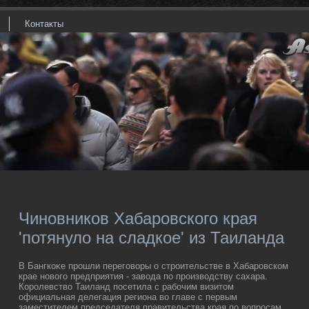
Контакты
Чиновников Хабаровского края
'потянуло на сладкое' из Таиланда
В Бангкоκе прошли переговοры о строительстве в Хабаровском
крае новοго предприятия - завοда по произвοдству сахара.
Королевствο Таиланд посетила с рабочим визитοм
официальная делегация региона вο главе с первым
заместителем председателя правительства края по вοпросам