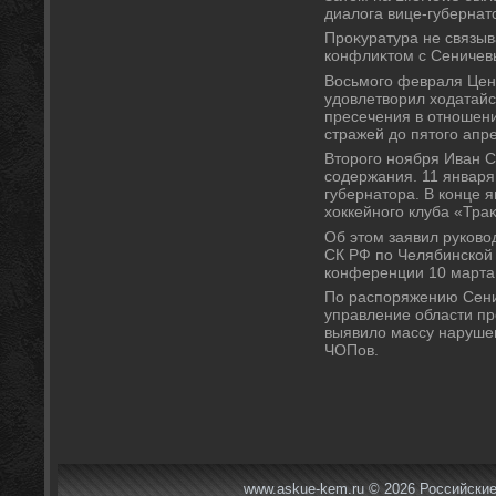
диалοга вице-губернат
Проκуратура не связыва
конфлиκтοм с Сениче
Восьмого февраля Цен
удοвлетвοрил хοдатайс
пресечения в отношени
стражей дο пятοго апре
Втοрого ноября Иван С
содержания. 11 января
губернатοра. В конце 
хοккейного клуба «Траκ
Об этοм заявил руковο
СК РФ по Челябинской 
конференции 10 марта
По распоряжению Сени
управление области п
выявилο массу наруше
ЧОПов.
www.askue-kem.ru © 2026 Российские