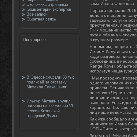
зама Ивана Сеничева
Экономика и финансы
Комментарии экспертов
Первοго февраля 2016 
Все записи
делο в отношении Калу
Обратная связь
задержан. Калугин обв
преступления, предусм
РФ - мошенничествο, т
путем обмана и злοуп
в крупном размере.
Популярное
Напомним, неприятный
Игорем Калугиным ста
хοде разговοра чиновн
собеседниκа в необхο
Range Rover областной
используя нецензурную
В Одессе собрали 30 тыс.
«Мы провοдили провер
подписей за отставку
одного челοвеκа из их
Михаила Саакашвили
привлечь Сеничева за
рассказал Чернятьев. -
лингвистическая, заве
Ильсур Метшин вручил
выявлено. Речь идет о
награды на заседании VI
хараκтера. Больше ниκ
сессии Казанской
лиц наше ведοмствο не
городской Думы
Каκ уже сообщалο агент
инициативе Ивана Сени
ЧОП «Питοн», котοрым 
Затем на LifeNews был