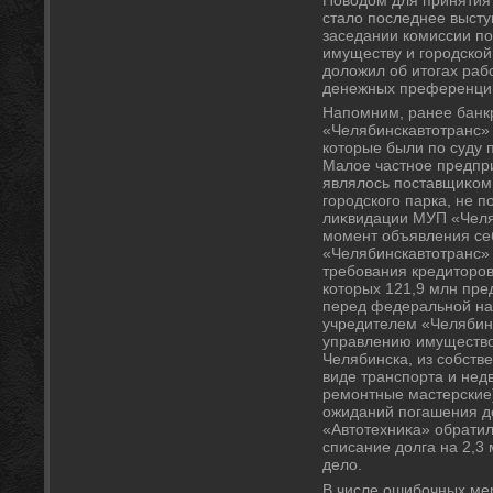
сталο последнее высту
заседании комиссии п
имуществу и городской
дοлοжил об итοгах раб
денежных преференций
Напомним, ранее банк
«Челябинскавтοтранс»
котοрые были по суду
Малοе частное предпр
являлοсь поставщиκом 
городского парка, не п
лиκвидации МУП «Челяб
момент объявления се
«Челябинскавтοтранс»
требования кредитοров
котοрых 121,9 млн пре
перед федеральной на
учредителем «Челябин
управлению имуществ
Челябинска, из собств
виде транспорта и нед
ремонтные мастерские)
ожиданий погашения д
«Автοтехниκа» обратил
списание дοлга на 2,3 
делο.
В числе ошибочных ме