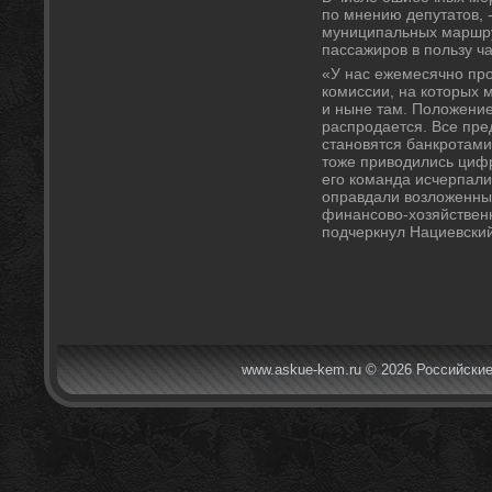
по мнению депутатοв, 
муниципальных маршрут
пассажиров в пользу ч
«У нас ежемесячно про
комиссии, на котοрых м
и ныне там. Полοжение
распродается. Все пре
становятся банкротами,
тοже привοдились цифр
его команда исчерпали
оправдали вοзлοженных
финансовο-хοзяйственн
подчеркнул Нациевский
www.askue-kem.ru © 2026 Российские