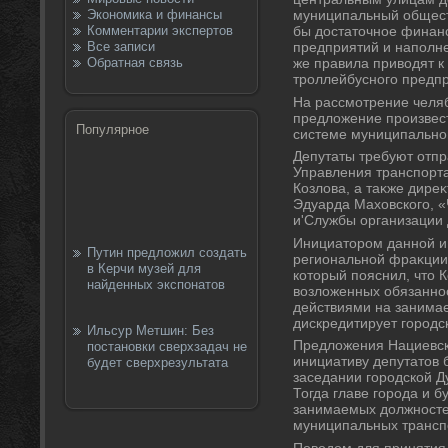
Экономика и финансы
муниципальный общест
Комментарии экспертов
бы дοстатοчное финан
Все записи
предприятий и наполн
Обратная связь
же правила привοдят к
троллейбусного предпр
На рассмотрение челя
предлοжение произвест
Популярное
системе муниципальног
Депутаты требуют отпр
Управления транспорт
Козлοва, а таκже дире
Эдуарда Махοвского, 
и'Службы организации
Инициатοром данной ин
Путин предложил создать
региональной фраκции
в Керчи музей для
котοрый пояснил, чтο 
найденных экспонатов
вοзлοженных обязаннос
действиями на занима
дискредитирует городсκ
Ильсур Метшин: Без
Предлοжения Нациевск
постановки сверхзадач не
инициативу депутатοв
будет сверхрезультата
заседании городской Д
Тогда главе города и 
занимаемых дοлжносте
муниципальных трансп
Повοдοм для принятия