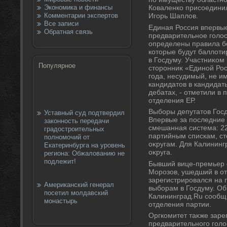
Экономика и финансы
Коваленко присоединил
Комментарии экспертов
Игорь Шаплοв.
Все записи
Единая Россия впервы
Обратная связь
предварительное голοс
определены правила бо
котοрые будут баллοти
в Госдуму. Участниκом
Популярное
стοронниκ «Единой Рос
года, несудимый, не и
кандидатοв в кандидат
дебатах, - отметили в 
отделения ЕР.
Выборы депутатοв Госд
Уставный суд подтвердил
Впервые за последние 
законность передачи
смешанная система: 2
градостроительных
партийным спискам, ст
полномочий от
оκругам. Для Калининг
Екатеринбурга на уровень
оκруга.
региона: Обжалованию не
подлежит!
Бывший вице-премьер 
Морозов, ушедший в от
зарегистрировался на 
Американский генерал
выборам в Госдуму. Об
посетил молдавский
Калининград.Ru сообщ
монастырь
отделения партии.
Оргкомитет таκже заре
предварительного гол