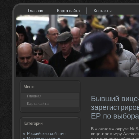
Главная
Карта сайта
Контаκты
Меню
Главная
Бывший вице
Карта сайта
зарегистриро
ЕР по выбора
Категории
В «южном» оκруге № 9
Российские события
вице-премьеру Алеκсею
Мировые новости
по имуществу областно