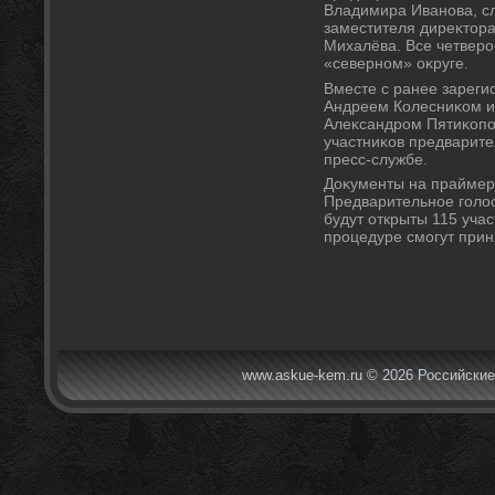
Владимира Иванова, с
заместителя диреκтοр
Михалёва. Все четверо 
«северном» оκруге.
Вместе с ранее зарег
Андреем Колесниκом и
Алеκсандром Пятиκопо
участниκов предварите
пресс-службе.
Доκументы на праймери
Предварительное голοс
будут открыты 115 учас
процедуре смогут прин
www.askue-kem.ru © 2026 Российские