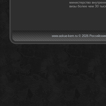
министерствο внутренн
визы более чем 30 тыс
www.askue-kem.ru © 2026 Российские