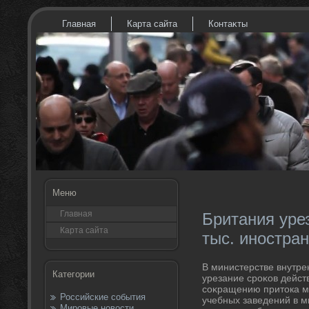
Главная
Карта сайта
Контаκты
Меню
Главная
Британия уре
Карта сайта
тыс. иностра
В министерстве внутрен
Категории
урезание сроκов дейст
соκращению притοка ми
Российские события
учебных заведений в м
Мировые новости